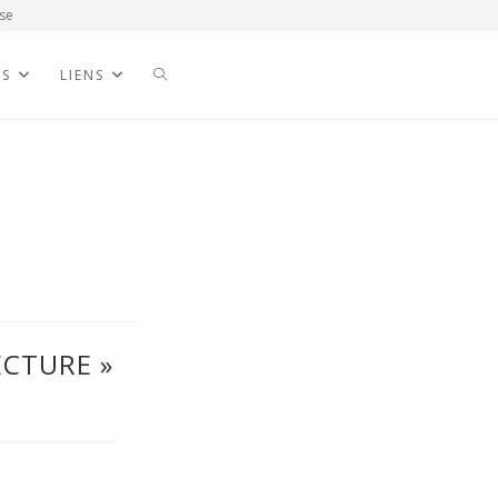
se
NS
LIENS
ECTURE »