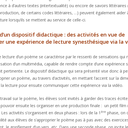
nce à d’autres textes (intertextualité) ou encore de savoirs littéraire
roduction, de certains codes littéraires, …) peuvent également aider 
cture lorsqu’ils se mettent au service de celle-ci.
d’un dispositif didactique : des activités en vue de
 une expérience de lecture synesthésique via la 
de lecture d’un poème se caractérise par le ressenti de sensations qui
tilisation d’un multimédia, capable de rendre compte d’une expérience
it pertinente. Le dispositif didactique qui sera présenté vise donc à p
oprier un poème, au travers d’activités, en mettant l’accent sur la di
e la lecture pour ensuite communiquer cette expérience via la vidéo.
travail sur le poème, les élèves sont invités à garder des traces écrite
pouvoir ensuite les organiser en une production finale : un petit film 
ère
. Les activités s’organisent en deux phases : lors de la 1
phase, on 
ilité aux élèves de s’approprier le poème pas à pas avec des exercice
ot, le gonflement d’un vers, etc. Dans une seconde phase, on incite l