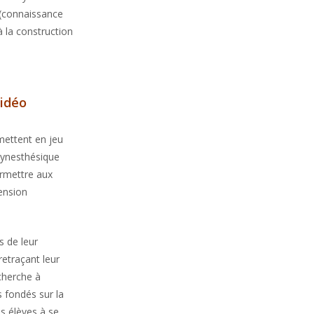
s (connaissance
à la construction
vidéo
 mettent en jeu
 synesthésique
ermettre aux
mension
s de leur
retraçant leur
cherche à
s fondés sur la
es élèves à se