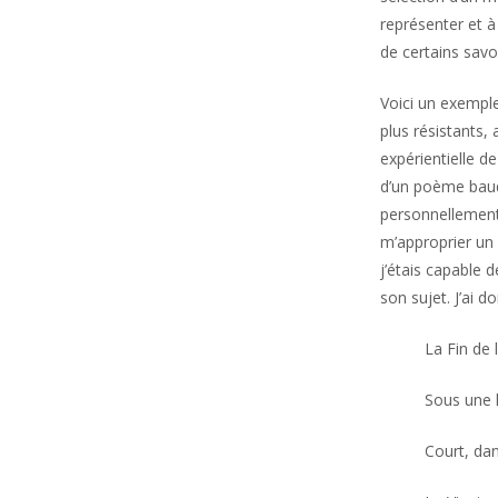
représenter et à
de certains savoir
Voici un exemple
plus résistants,
expérientielle d
d’un poème baude
personnellement
m’approprier un 
j’étais capable 
son sujet. J’ai 
La Fin de 
Sous une 
Court, dan