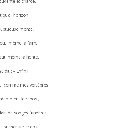
pudente et criarde.
t qu’à l’horizon
oluptueuse monte,
tout, même la faim,
tout, même la honte,
 dit : « Enfin !
t, comme mes vertèbres,
rdemment le repos ;
lein de songes funèbres,
 coucher sur le dos