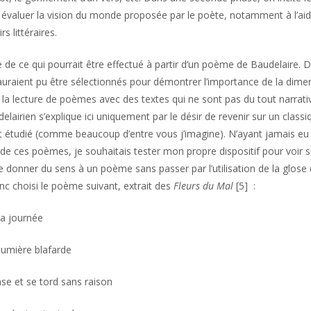
 évaluer la vision du monde proposée par le poète, notamment à l’aide
s littéraires.
 de ce qui pourrait être effectué à partir d’un poème de Baudelaire. 
 auraient pu être sélectionnés pour démontrer l’importance de la dime
e la lecture de poèmes avec des textes qui ne sont pas du tout narrativ
lairien s’explique ici uniquement par le désir de revenir sur un classiq
 étudié (comme beaucoup d’entre vous j’imagine). N’ayant jamais eu 
de ces poèmes, je souhaitais tester mon propre dispositif pour voir si
de donner du sens à un poème sans passer par l’utilisation de la glose 
donc choisi le poème suivant, extrait des
Fleurs du Mal
[5]
:
la journée
lumière blafarde
se et se tord sans raison