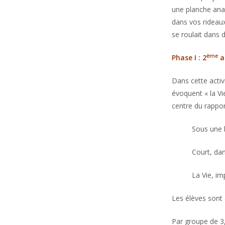
une planche ana
dans vos rideaux
se roulait dans 
ème
Phase I : 2
a
Dans cette activ
évoquent « la Vi
centre du rappo
Sous une 
Court, dan
La Vie, im
Les élèves sont 
Par groupe de 3,