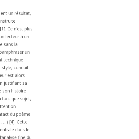
nt un résultat,
nstruite
[1]. Ce n’est plus
’un lecteur à un
me sans la
 paraphraser un
t technique
 style, conduit
eur est alors
 justifiant sa
e son histoire
 tant que sujet,
ttention
ontact du poème :
, …) [4]. Cette
centrale dans le
’analyse fine du