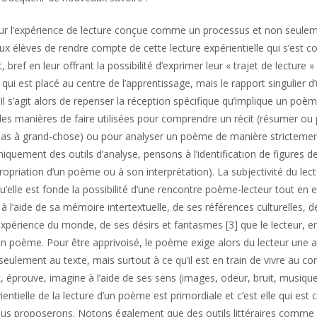
sur l’expérience de lecture conçue comme un processus et non seuleme
x élèves de rendre compte de cette lecture expérientielle qui s’est co
bref en leur offrant la possibilité d’exprimer leur « trajet de lecture » 
 qui est placé au centre de l’apprentissage, mais le rapport singulier d
 Il s’agit alors de repenser la réception spécifique qu’implique un poè
les manières de faire utilisées pour comprendre un récit (résumer ou
as à grand-chose) ou pour analyser un poème de manière strictemen
iquement des outils d’analyse, pensons à l’identification de figures de
ropriation d’un poème ou à son interprétation). La subjectivité du lect
u’elle est fonde la possibilité d’une rencontre poème-lecteur tout en en
t à l’aide de sa mémoire intertextuelle, de ses références culturelles, d
xpérience du monde, de ses désirs et fantasmes [3] que le lecteur, en
un poème. Pour être apprivoisé, le poème exige alors du lecteur une a
 seulement au texte, mais surtout à ce qu’il est en train de vivre au c
nt, éprouve, imagine à l’aide de ses sens (images, odeur, bruit, musique
entielle de la lecture d’un poème est primordiale et c’est elle qui est 
ous proposerons. Notons également que des outils littéraires comme l