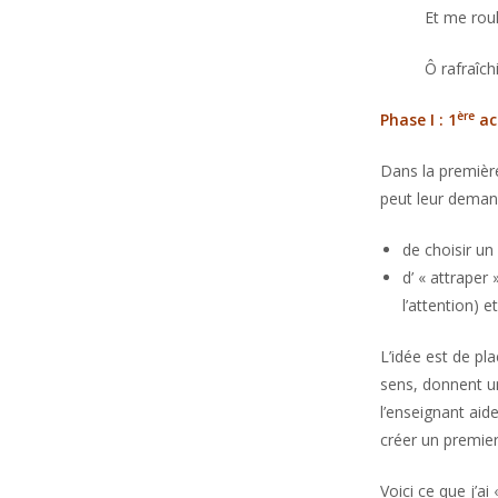
Et me roul
Ô rafraîch
ère
Phase I : 1
ac
Dans la première
peut leur deman
de choisir un
d’ « attraper
l’attention) 
L’idée est de pl
sens, donnent un
l’enseignant aide
créer un premier 
Voici ce que j’a