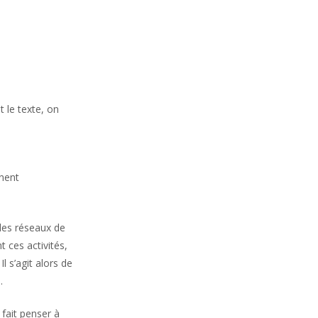
 le texte, on
nnent
 les réseaux de
 ces activités,
l s’agit alors de
.
 fait penser à