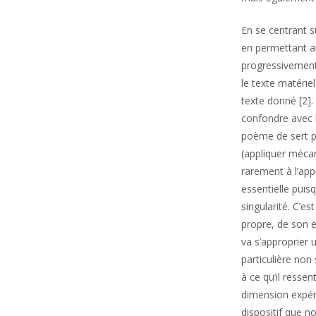
En se centrant 
en permettant au
progressivement, 
le texte matériel
texte donné [2].
confondre avec 
poème de sert p
(appliquer mécan
rarement à l’app
essentielle puisq
singularité. C’es
propre, de son e
va s’approprier 
particulière non
à ce qu’il resse
dimension expéri
dispositif que n