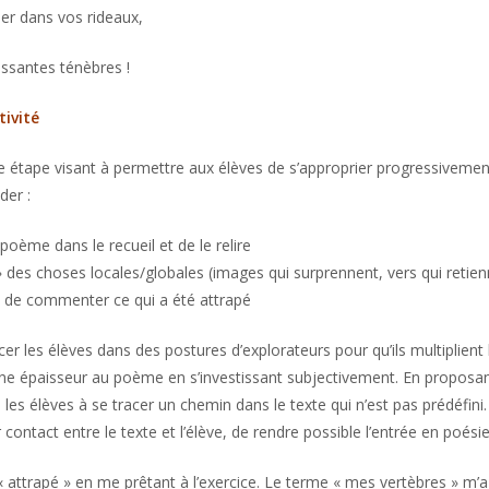
er dans vos rideaux,
issantes ténèbres !
tivité
 étape visant à permettre aux élèves de s’approprier progressivement
der :
 poème dans le recueil et de le relire
 » des choses locales/globales (images qui surprennent, vers qui retie
et de commenter ce qui a été attrapé
acer les élèves dans des postures d’explorateurs pour qu’ils multiplient
e épaisseur au poème en s’investissant subjectivement. En proposant
 les élèves à se tracer un chemin dans le texte qui n’est pas prédéfini. I
contact entre le texte et l’élève, de rendre possible l’entrée en poésie
i « attrapé » en me prêtant à l’exercice. Le terme « mes vertèbres » m’a