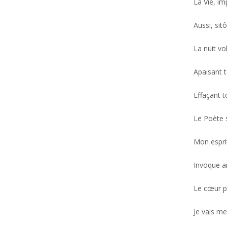
La Vie, im
Aussi, sitô
La nuit v
Apaisant 
Effaçant 
Le Poète se
Mon espri
Invoque a
Le cœur p
Je vais me