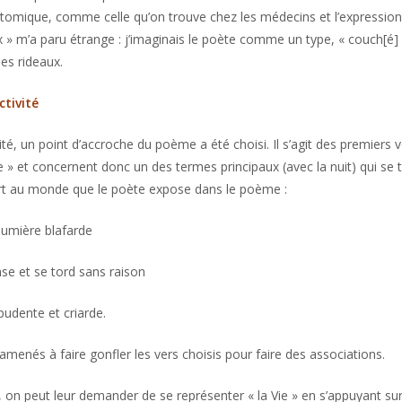
tomique, comme celle qu’on trouve chez les médecins et l’expression
 » m’a paru étrange : j’imaginais le poète comme un type, « couch[é] 
des rideaux.
ctivité
ité, un point d’accroche du poème a été choisi. Il s’agit des premiers v
e » et concernent donc un des termes principaux (avec la nuit) qui se 
rt au monde que le poète expose dans le poème :
lumière blafarde
se et se tord sans raison
pudente et criarde.
amenés à faire gonfler les vers choisis pour faire des associations.
 on peut leur demander de se représenter « la Vie » en s’appuyant su