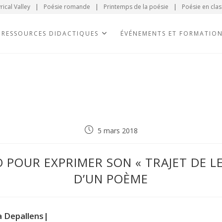
rical Valley
|
Poésie romande
|
Printemps de la poésie
|
Poésie en clas
RESSOURCES DIDACTIQUES
ÉVÉNEMENTS ET FORMATIO
5 mars 2018
O POUR EXPRIMER SON « TRAJET DE L
D’UN POÈME
a Depallens|