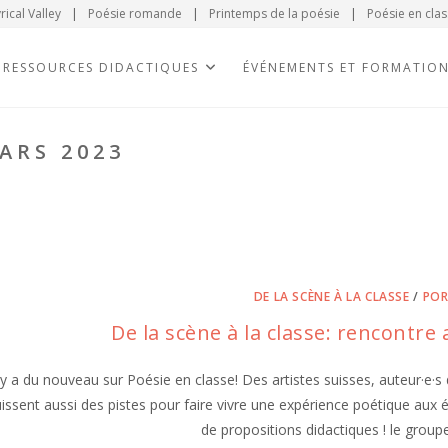
rical Valley
|
Poésie romande
|
Printemps de la poésie
|
Poésie en clas
RESSOURCES DIDACTIQUES
ÉVÉNEMENTS ET FORMATIO
ARS 2023
DE LA SCÈNE À LA CLASSE
/
POR
De la scène à la classe: rencontr
l y a du nouveau sur Poésie en classe! Des artistes suisses, auteur·e·s d
issent aussi des pistes pour faire vivre une expérience poétique aux 
de propositions didactiques ! le gro