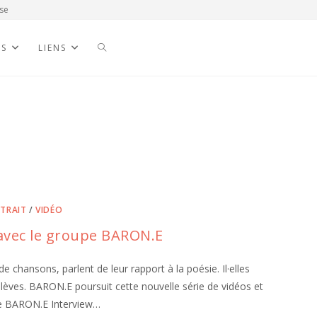
se
NS
LIENS
TRAIT
/
VIDÉO
e avec le groupe BARON.E
e chansons, parlent de leur rapport à la poésie. Il·elles
élèves. BARON.E poursuit cette nouvelle série de vidéos et
upe BARON.E Interview…