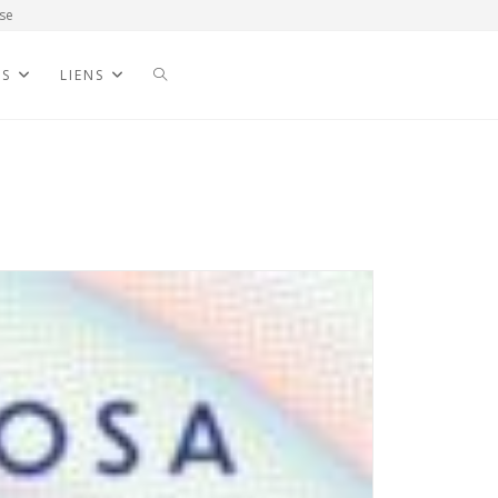
se
NS
LIENS