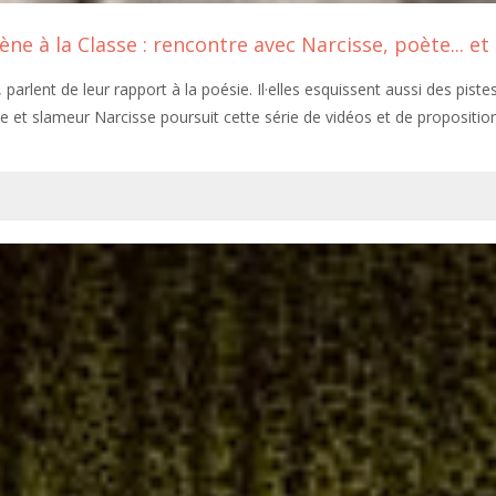
ène à la Classe : rencontre avec Narcisse, poète... e
parlent de leur rapport à la poésie. Il·elles esquissent aussi des pist
e et slameur Narcisse poursuit cette série de vidéos et de propositi