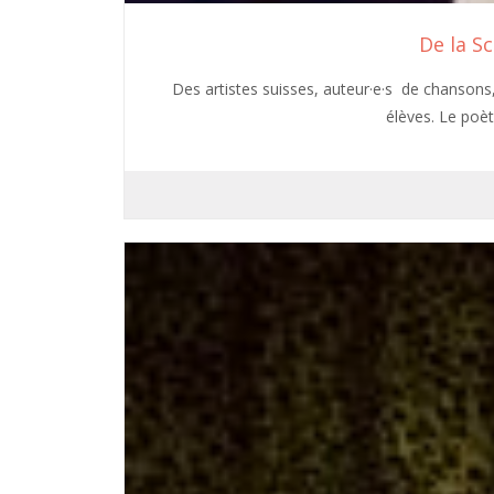
De la Sc
Des artistes suisses, auteur·e·s de chansons, 
élèves. Le poèt