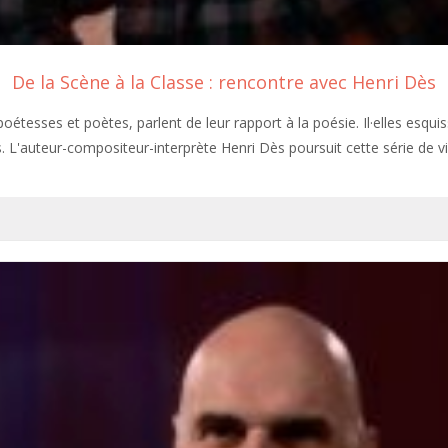
De la Scène à la Classe : rencontre avec Henri Dès
oétesses et poètes, parlent de leur rapport à la poésie. Il·elles esqu
 L'auteur-compositeur-interprète Henri Dès poursuit cette série de v