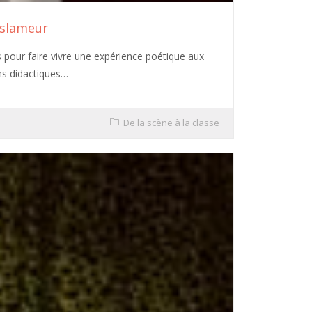
t slameur
es pour faire vivre une expérience poétique aux
ons didactiques…
De la scène à la classe