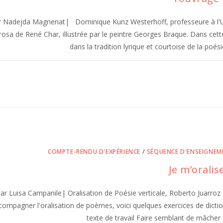
r Nadejda Magnenat| Dominique Kunz Westerhoff, professeure à l'Uni
sa de René Char, illustrée par le peintre Georges Braque. Dans cette 
dans la tradition lyrique et courtoise de la poé
COMPTE-RENDU D'EXPÉRIENCE
/
SÉQUENCE D'ENSEIGNEM
Je m’oralis
ar Luisa Campanile| Oralisation de Poésie verticale, Roberto Juarroz 
compagner l'oralisation de poèmes, voici quelques exercices de diction,
texte de travail Faire semblant de mâcher 