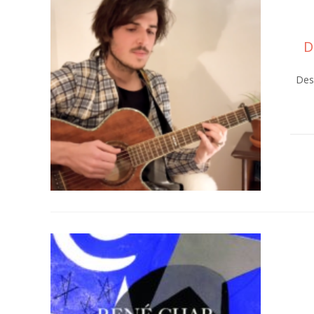
D
Des 