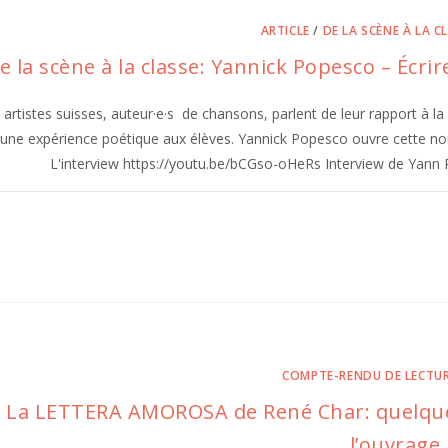
ARTICLE
/
DE LA SCÈNE À LA C
e la scène à la classe: Yannick Popesco – Écrir
artistes suisses, auteur·e·s de chansons, parlent de leur rapport à la p
une expérience poétique aux élèves. Yannick Popesco ouvre cette nouv
L'interview https://youtu.be/bCGso-oHeRs Interview de Yann
COMPTE-RENDU DE LECTU
La LETTERA AMOROSA de René Char: quelques 
l’ouvrage