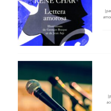
|pa
amoro
|p
ac