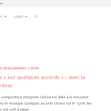
se
NS
LIENS
 D'ENSEIGNEMENT
/
VIDÉO
e « sur quelques accords » – avec la
nésia
compositrice-interprète Onésia est allée à la rencontre
s en musique. Quelques accords choisis sur le "cycle des
s ont suffi à initier…