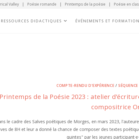
rical Valley
|
Poésie romande
|
Printemps de la poésie
|
Poésie en clas
RESSOURCES DIDACTIQUES
ÉVÉNEMENTS ET FORMATIO
COMPTE-RENDU D'EXPÉRIENCE
/
SÉQUENCE
Printemps de la Poésie 2023 : atelier d’écritur
compositrice O
ns le cadre des Salves poétiques de Morges, en mars 2023, l'auteure-
èves de 8H et leur a donné la chance de composer des textes poétique
quintes" par les jeunes participant·e·