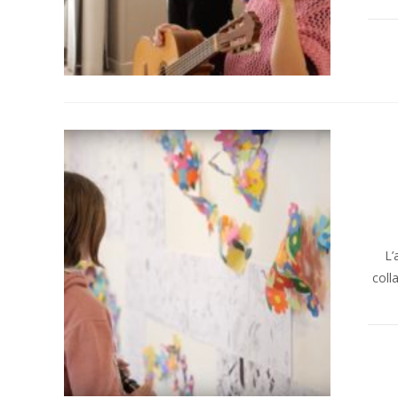
L’
coll