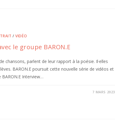
TRAIT
/
VIDÉO
e avec le groupe BARON.E
e chansons, parlent de leur rapport à la poésie. Il·elles
élèves. BARON.E poursuit cette nouvelle série de vidéos et
upe BARON.E Interview…
7 MARS 2023