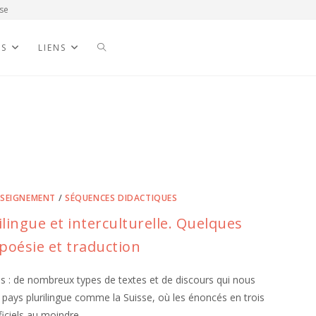
se
NS
LIENS
NSEIGNEMENT
/
SÉQUENCES DIDACTIQUES
lingue et interculturelle. Quelques
poésie et traduction
res : de nombreux types de textes et de discours qui nous
 pays plurilingue comme la Suisse, où les énoncés en trois
ficiels au moindre…