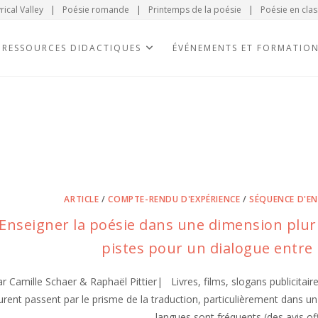
rical Valley
|
Poésie romande
|
Printemps de la poésie
|
Poésie en clas
RESSOURCES DIDACTIQUES
ÉVÉNEMENTS ET FORMATIO
ARTICLE
/
COMPTE-RENDU D'EXPÉRIENCE
/
SÉQUENCE D'E
Enseigner la poésie dans une dimension pluri
pistes pour un dialogue entre 
r Camille Schaer & Raphaël Pittier| Livres, films, slogans publicitai
rent passent par le prisme de la traduction, particulièrement dans un
langues sont fréquents (des avis of