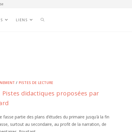
se
NS
LIENS
GNEMENT
/
PISTES DE LECTURE
! Pistes didactiques proposées par
ard
le fasse partie des plans d’études du primaire jusqu’à la fin
se, surtout au secondaire, au profit de la narration, de
entaires. Pourtant,…