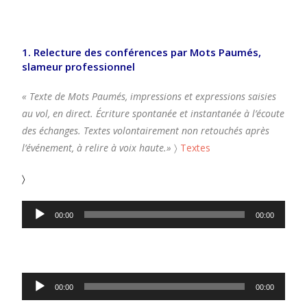
1. Relecture des conférences par
Mots Paumés
,
slameur professionnel
« Texte de Mots Paumés, impressions et expressions saisies
au vol, en direct. Écriture spontanée et instantanée à l’écoute
des échanges. Textes volontairement non retouchés après
l’événement, à relire à voix haute.»
〉
Textes
〉
Lecteur
00:00
00:00
audio
Lecteur
00:00
00:00
audio