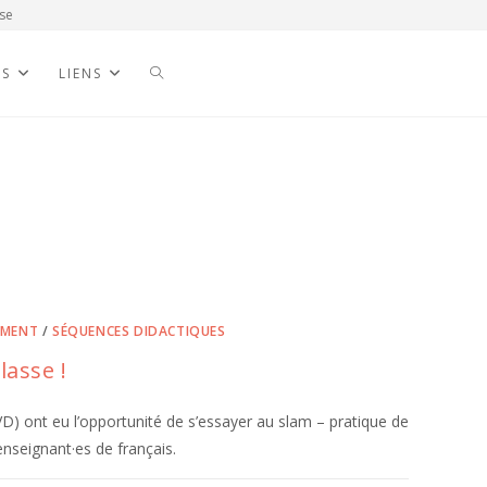
se
NS
LIENS
EMENT
/
SÉQUENCES DIDACTIQUES
lasse !
D) ont eu l’opportunité de s’essayer au slam – pratique de
nseignant·es de français.