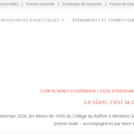
rical Valley
|
Poésie romande
|
Printemps de la poésie
|
Poésie en clas
RESSOURCES DIDACTIQUES
ÉVÉNEMENTS ET FORMATIO
COMPTE-RENDU D'EXPÉRIENCE
/
OUTIL D'ENSEIGN
Le slam, c’est la c
intemps 2026, les élèves de 10VG du Collège du Raffort à Mézières (V
poésie orale – accompagné·es par leurs e